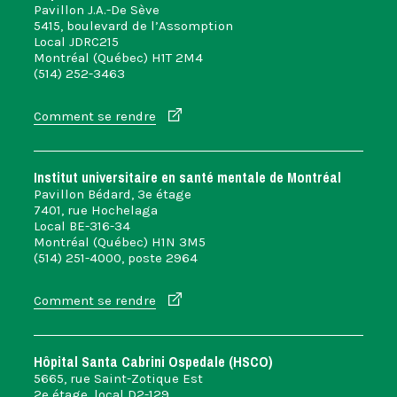
Pavillon J.A.-De Sève
5415, boulevard de l’Assomption
Local JDRC215
Montréal (Québec) H1T 2M4
(514) 252-3463
Comment se rendre
Institut universitaire en santé mentale de Montréal
Pavillon Bédard, 3e étage
7401, rue Hochelaga
Local BE-316-34
Montréal (Québec) H1N 3M5
(514) 251-4000, poste 2964
Comment se rendre
Hôpital Santa Cabrini Ospedale (HSCO)
5665, rue Saint-Zotique Est
2e étage, local D2-129