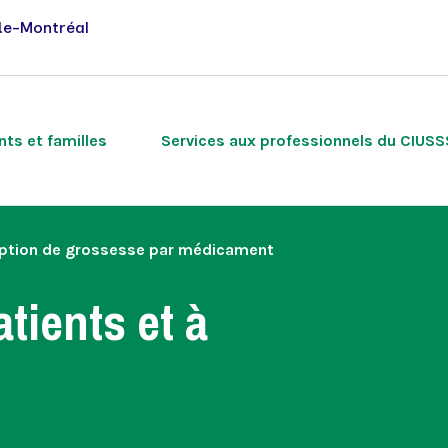
de-Montréal
nts et familles
Services aux professionnels du CIUS
ruption de grossesse par médicament
Centre d’information pour
Portail de veille
Revues scientifiques
l’usager et ses proches (CIUP)
tients et à