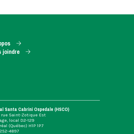
opos
 joindre
al Santa Cabrini Ospedale (HSCO)
 rue Saint-Zotique Est
age, local D2-129
éal (Québec) H1P 1P7
 252-4897