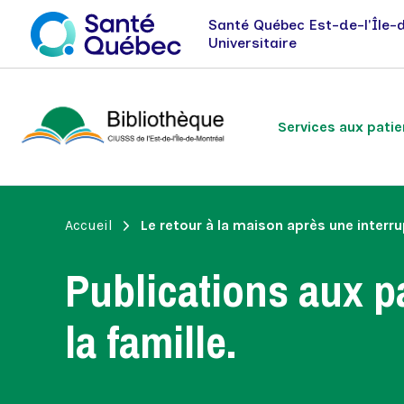
Santé Québec Est-de-l'Île-
Universitaire
Services aux patie
Fil
Accueil
Le retour à la maison après une inter
Présentation des services au
Présentation de nos services pour
Livres
d'Ariane
patient et ses proches
les employés du CIUSSS-EMTL
Publications aux pa
la famille.
Publications aux patients
Aide à l'édition de publications
pour patients